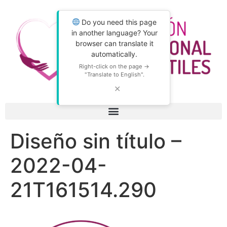
Do you need this page
in another language? Your
browser can translate it
automatically.
Right-click on the page →
"Translate to English".
✕
Diseño sin título –
2022-04-
21T161514.290