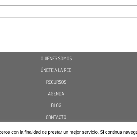
QUIENES SOMOS
ÚNETE A LA RED
RECURSOS
AGENDA
BLOG
CONTACTO
terceros con la finalidad de prestar un mejor servicio. Si continua n
Cookies
Aviso Legal
Política de Privacidad