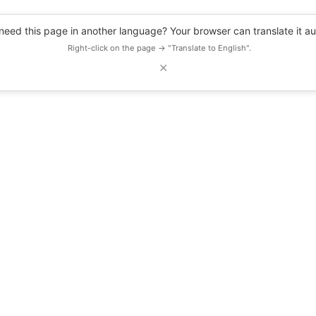
eed this page in another language? Your browser can translate it au
Right-click on the page → "Translate to English".
✕
DESCUENTOS
OBSERVATORIO
RECURSOS
BLOG
EVENTOS