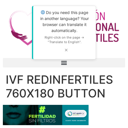
Do you need this page
in another language? Your
browser can translate it
automatically.
Right-click on the page →
"Translate to English".
✕
IVF REDINFERTILES
760X180 BUTTON