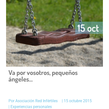
15 oct
Va por vosotros, pequeños
ángeles…
Por
Asociación Red Infértiles
|
15 octubre 2015
|
Experiencias personales