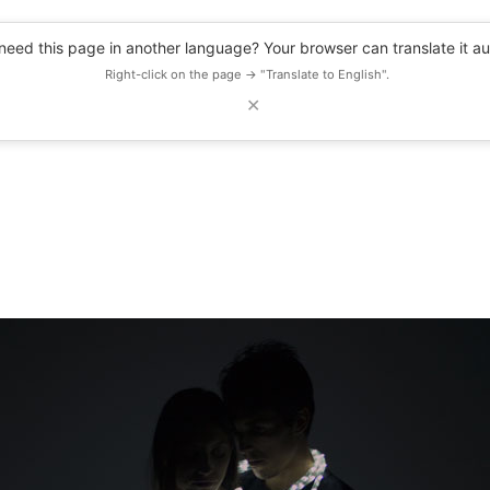
eed this page in another language? Your browser can translate it au
Right-click on the page → "Translate to English".
✕
DESCUENTOS
OBSERVATORIO
RECURSOS
BLOG
EVENTOS