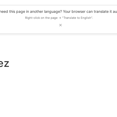
eed this page in another language? Your browser can translate it au
Right-click on the page → "Translate to English".
✕
DESCUENTOS
OBSERVATORIO
RECURSOS
BLOG
EVENTOS
ez