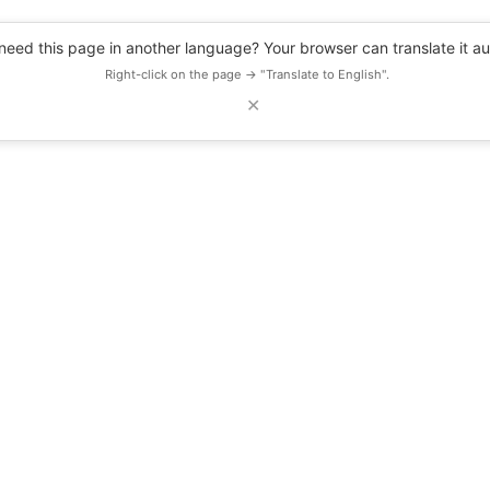
eed this page in another language? Your browser can translate it au
Right-click on the page → "Translate to English".
✕
DESCUENTOS
OBSERVATORIO
RECURSOS
BLOG
EVENTOS