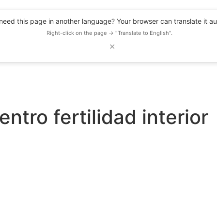
eed this page in another language? Your browser can translate it au
Right-click on the page → "Translate to English".
✕
DESCUENTOS
OBSERVATORIO
RECURSOS
BLOG
EVENTOS
entro fertilidad interior