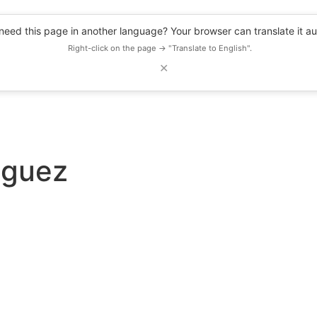
eed this page in another language? Your browser can translate it au
Right-click on the page → "Translate to English".
✕
DESCUENTOS
OBSERVATORIO
RECURSOS
BLOG
EVENTOS
iguez