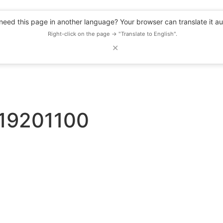
eed this page in another language? Your browser can translate it au
Right-click on the page → "Translate to English".
✕
DESCUENTOS
OBSERVATORIO
RECURSOS
BLOG
EVENTOS
 19201100