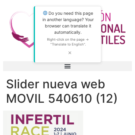
Do you need this page
in another language? Your
browser can translate it
automatically.
Right-click on the page →
"Translate to English".
✕
Slider nueva web
MOVIL 540610 (12)