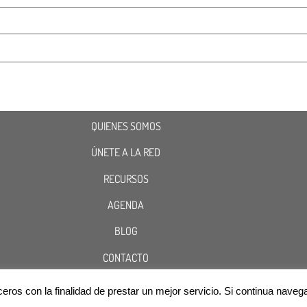
QUIENES SOMOS
ÚNETE A LA RED
RECURSOS
AGENDA
BLOG
CONTACTO
terceros con la finalidad de prestar un mejor servicio. Si continua n
Cookies
Aviso Legal
Política de Privacidad