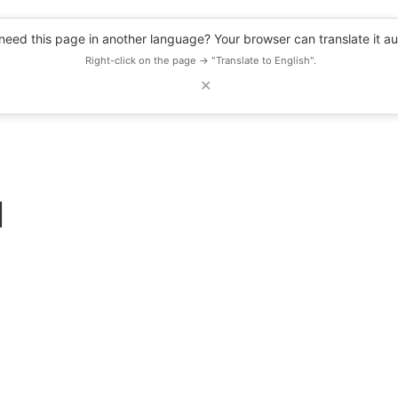
eed this page in another language? Your browser can translate it au
Right-click on the page → "Translate to English".
✕
DESCUENTOS
OBSERVATORIO
RECURSOS
BLOG
EVENTOS
l