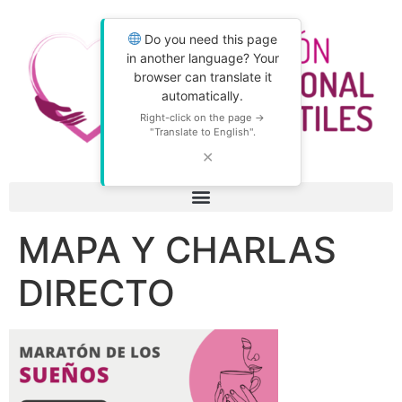
Do you need this page
in another language? Your
browser can translate it
automatically.
Right-click on the page →
"Translate to English".
✕
MAPA Y CHARLAS
DIRECTO