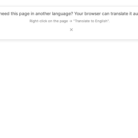
eed this page in another language? Your browser can translate it au
Right-click on the page → "Translate to English".
✕
DESCUENTOS
OBSERVATORIO
RECURSOS
BLOG
EVENTOS