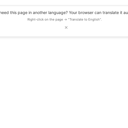
eed this page in another language? Your browser can translate it au
Right-click on the page → "Translate to English".
✕
DESCUENTOS
OBSERVATORIO
RECURSOS
BLOG
EVENTOS