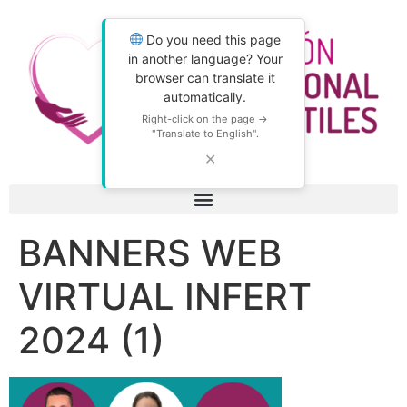
Do you need this page
in another language? Your
browser can translate it
automatically.
Right-click on the page →
"Translate to English".
✕
BANNERS WEB
VIRTUAL INFERT
2024 (1)