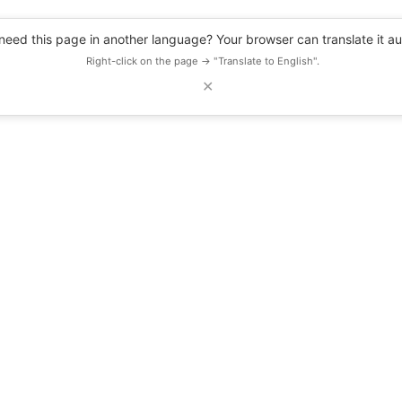
eed this page in another language? Your browser can translate it au
Right-click on the page → "Translate to English".
✕
DESCUENTOS
OBSERVATORIO
RECURSOS
BLOG
EVENTOS