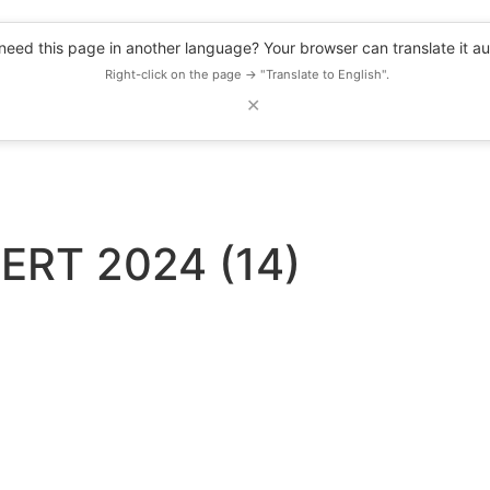
eed this page in another language? Your browser can translate it au
Right-click on the page → "Translate to English".
✕
DESCUENTOS
OBSERVATORIO
RECURSOS
BLOG
EVENTOS
ERT 2024 (14)