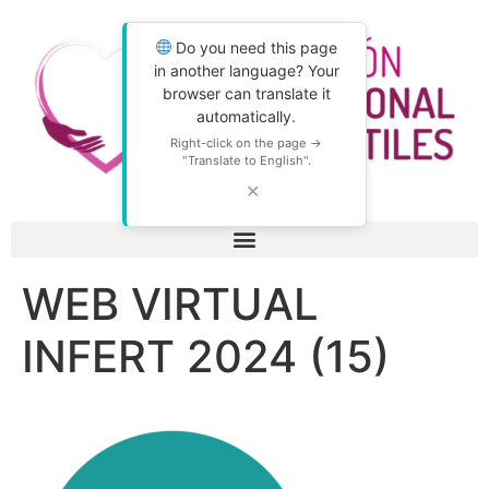
Do you need this page
in another language? Your
browser can translate it
automatically.
Right-click on the page →
"Translate to English".
✕
WEB VIRTUAL
INFERT 2024 (15)