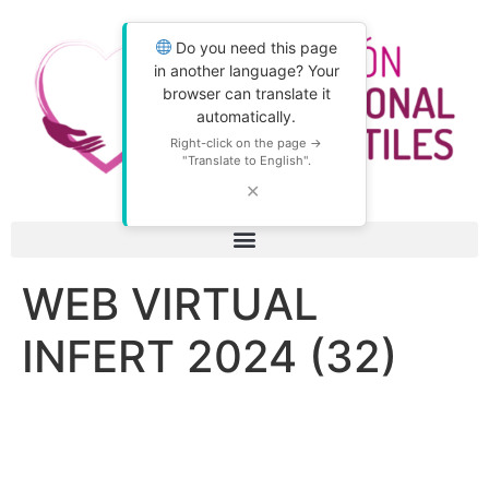
Do you need this page
in another language? Your
browser can translate it
automatically.
Right-click on the page →
"Translate to English".
✕
WEB VIRTUAL
INFERT 2024 (32)