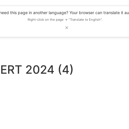
eed this page in another language? Your browser can translate it au
Right-click on the page → "Translate to English".
✕
DESCUENTOS
OBSERVATORIO
RECURSOS
BLOG
EVENTOS
ERT 2024 (4)