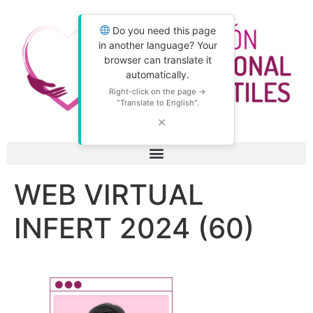
Do you need this page
in another language? Your
browser can translate it
automatically.
Right-click on the page →
"Translate to English".
✕
WEB VIRTUAL
INFERT 2024 (60)