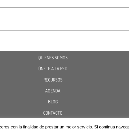
QUIENES SOMOS
ÚNETE A LA RED
RECURSOS
AGENDA
BLOG
CONTACTO
terceros con la finalidad de prestar un mejor servicio. Si continua n
Cookies
Aviso Legal
Política de Privacidad