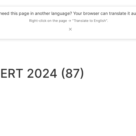
eed this page in another language? Your browser can translate it au
Right-click on the page → "Translate to English".
✕
DESCUENTOS
OBSERVATORIO
RECURSOS
BLOG
EVENTOS
ERT 2024 (87)