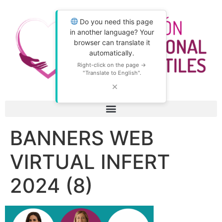
Do you need this page
in another language? Your
browser can translate it
automatically.
Right-click on the page →
"Translate to English".
✕
BANNERS WEB
VIRTUAL INFERT
2024 (8)