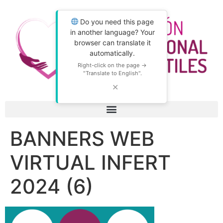
Do you need this page
in another language? Your
browser can translate it
automatically.
Right-click on the page →
"Translate to English".
✕
BANNERS WEB
VIRTUAL INFERT
2024 (6)