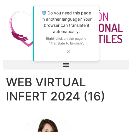
Do you need this page
in another language? Your
browser can translate it
automatically.
Right-click on the page →
"Translate to English".
✕
WEB VIRTUAL
INFERT 2024 (16)