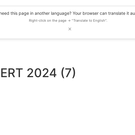
eed this page in another language? Your browser can translate it au
Right-click on the page → "Translate to English".
✕
DESCUENTOS
OBSERVATORIO
RECURSOS
BLOG
EVENTOS
ERT 2024 (7)