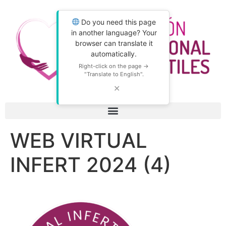
Do you need this page
in another language? Your
browser can translate it
automatically.
Right-click on the page →
"Translate to English".
✕
WEB VIRTUAL
INFERT 2024 (4)