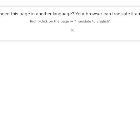
eed this page in another language? Your browser can translate it au
Right-click on the page → "Translate to English".
✕
DESCUENTOS
OBSERVATORIO
RECURSOS
BLOG
EVENTOS