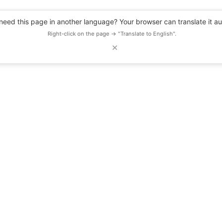
eed this page in another language? Your browser can translate it au
Right-click on the page → "Translate to English".
✕
DESCUENTOS
OBSERVATORIO
RECURSOS
BLOG
EVENTOS