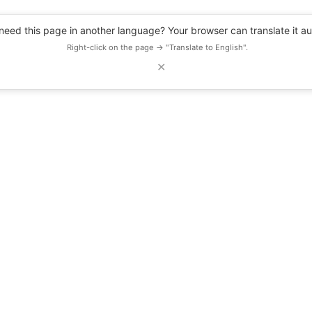
eed this page in another language? Your browser can translate it au
Right-click on the page → "Translate to English".
✕
DESCUENTOS
OBSERVATORIO
RECURSOS
BLOG
EVENTOS