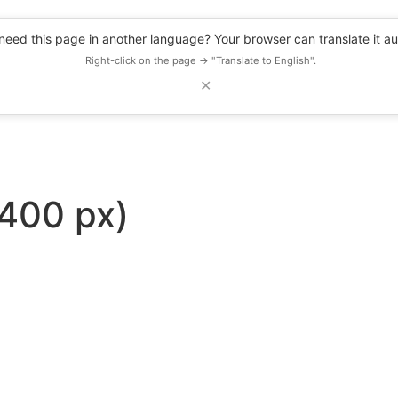
eed this page in another language? Your browser can translate it au
Right-click on the page → "Translate to English".
✕
DESCUENTOS
OBSERVATORIO
RECURSOS
BLOG
EVENTOS
 400 px)