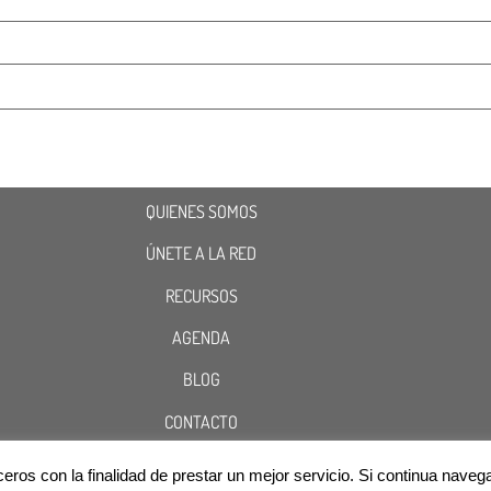
QUIENES SOMOS
ÚNETE A LA RED
RECURSOS
AGENDA
BLOG
CONTACTO
terceros con la finalidad de prestar un mejor servicio. Si continua n
Cookies
Aviso Legal
Política de Privacidad