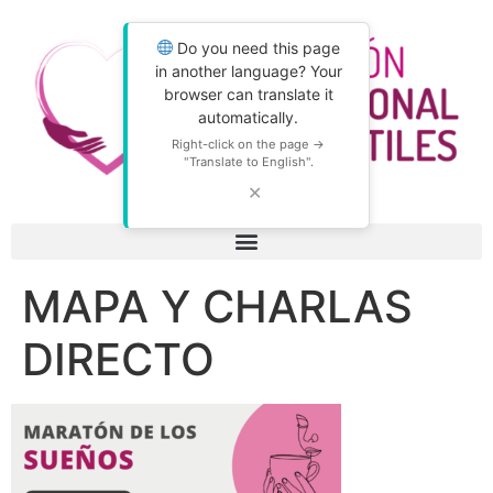
Do you need this page
in another language? Your
browser can translate it
automatically.
Right-click on the page →
"Translate to English".
✕
MAPA Y CHARLAS
DIRECTO