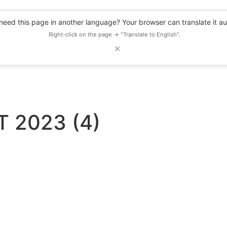
eed this page in another language? Your browser can translate it au
Right-click on the page → "Translate to English".
✕
DESCUENTOS
OBSERVATORIO
RECURSOS
BLOG
EVENTOS
T 2023 (4)