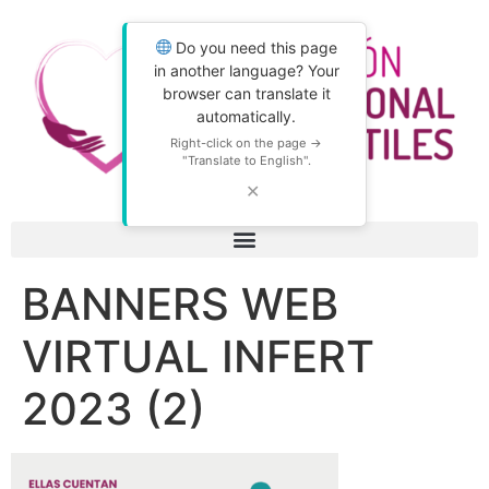
Do you need this page
in another language? Your
browser can translate it
automatically.
Right-click on the page →
"Translate to English".
✕
BANNERS WEB
VIRTUAL INFERT
2023 (2)