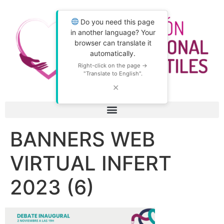
Do you need this page
in another language? Your
browser can translate it
automatically.
Right-click on the page →
"Translate to English".
✕
BANNERS WEB
VIRTUAL INFERT
2023 (6)