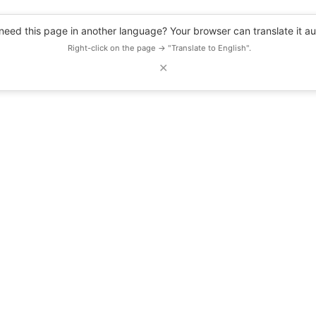
eed this page in another language? Your browser can translate it au
Right-click on the page → "Translate to English".
✕
DESCUENTOS
OBSERVATORIO
RECURSOS
BLOG
EVENTOS