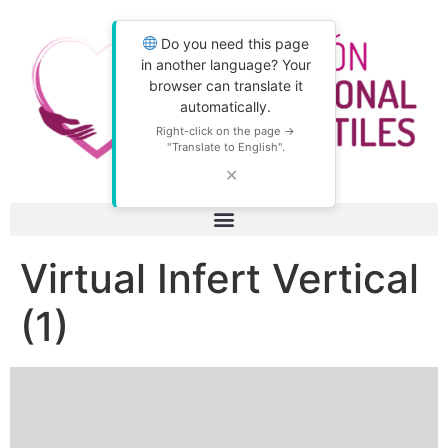
Do you need this page
in another language? Your
browser can translate it
automatically.
Right-click on the page →
"Translate to English".
✕
Virtual Infert Vertical
(1)
Reproductor
de
vídeo