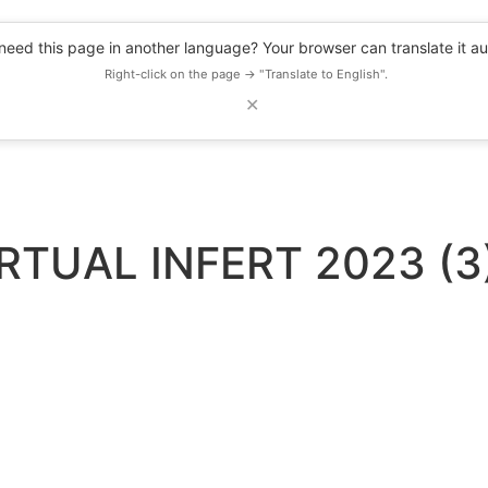
eed this page in another language? Your browser can translate it au
Right-click on the page → "Translate to English".
✕
DESCUENTOS
OBSERVATORIO
RECURSOS
BLOG
EVENTOS
TUAL INFERT 2023 (3