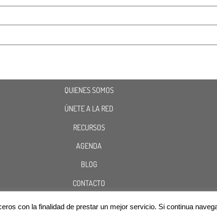
QUIENES SOMOS
ÚNETE A LA RED
RECURSOS
AGENDA
BLOG
CONTACTO
terceros con la finalidad de prestar un mejor servicio. Si continua n
Cookies
Aviso Legal
Política de Privacidad