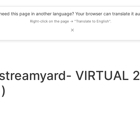
eed this page in another language? Your browser can translate it au
Right-click on the page → "Translate to English".
✕
DESCUENTOS
OBSERVATORIO
RECURSOS
BLOG
EVENTOS
estreamyard- VIRTUAL 
)