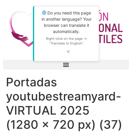
Do you need this page
in another language? Your
browser can translate it
automatically.
Right-click on the page →
"Translate to English".
✕
Portadas
youtubestreamyard-
VIRTUAL 2025
(1280 × 720 px) (37)