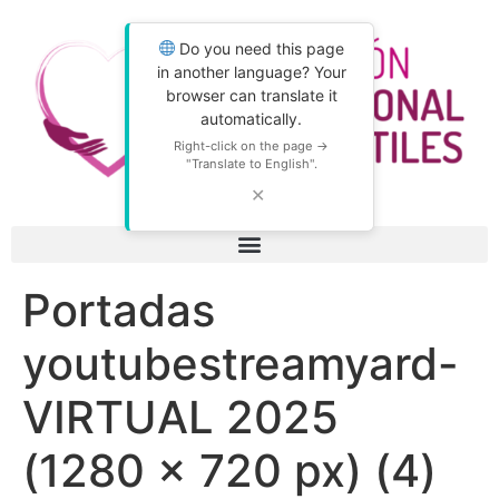
Do you need this page
in another language? Your
browser can translate it
automatically.
Right-click on the page →
"Translate to English".
✕
Portadas
youtubestreamyard-
VIRTUAL 2025
(1280 × 720 px) (4)