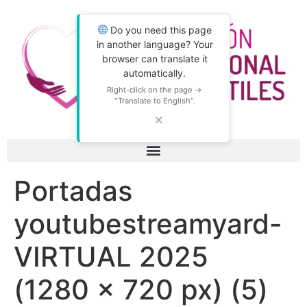
Do you need this page
in another language? Your
browser can translate it
automatically.
Right-click on the page →
"Translate to English".
✕
Portadas
youtubestreamyard-
VIRTUAL 2025
(1280 × 720 px) (5)