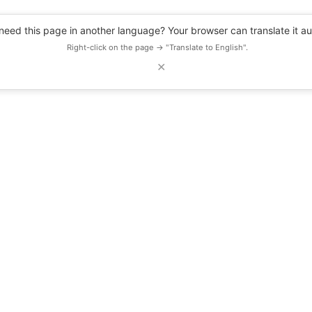
eed this page in another language? Your browser can translate it au
Right-click on the page → "Translate to English".
✕
DESCUENTOS
OBSERVATORIO
RECURSOS
BLOG
EVENTOS