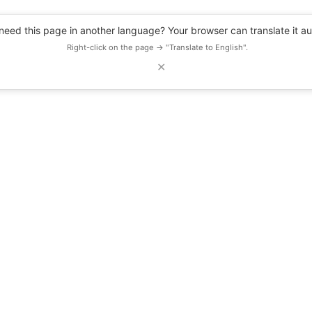
eed this page in another language? Your browser can translate it au
Right-click on the page → "Translate to English".
✕
DESCUENTOS
OBSERVATORIO
RECURSOS
BLOG
EVENTOS