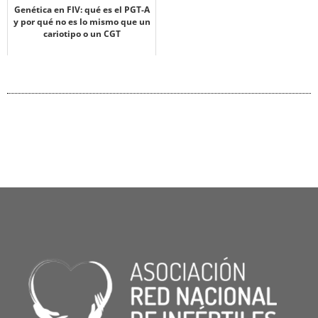
Genética en FIV: qué es el PGT-A
y por qué no es lo mismo que un
cariotipo o un CGT