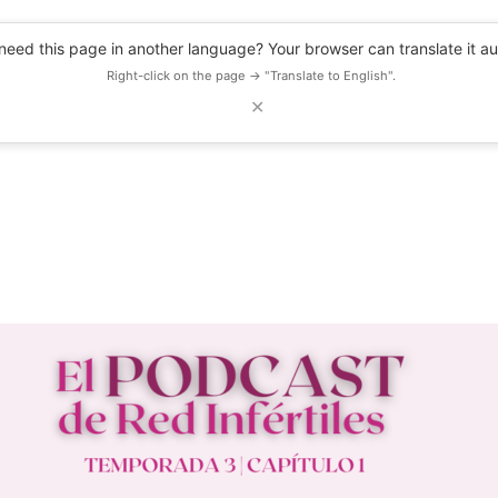
eed this page in another language? Your browser can translate it au
Right-click on the page → "Translate to English".
✕
DESCUENTOS
OBSERVATORIO
RECURSOS
BLOG
EVENTOS