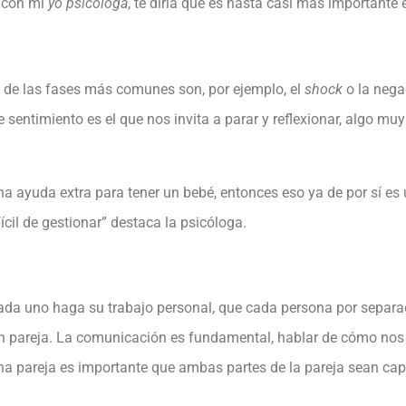
 con mi
yo psicóloga
, te diría que es hasta casi más importante 
s de las fases más comunes son, por ejemplo, el
shock
o la nega
 sentimiento es el que nos invita a parar y reflexionar, algo mu
na ayuda extra para tener un bebé, entonces eso ya de por sí es 
fícil de gestionar” destaca la psicóloga.
 cada uno haga su trabajo personal, que cada persona por separad
n pareja. La comunicación es fundamental, hablar de cómo nos
na pareja es importante que ambas partes de la pareja sean capa