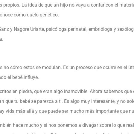
los propios. La idea de que un hijo no vaya a contar con el mate
 conoce como duelo genético.
anz y Nagore Uriarte, psicóloga perinatal, embrióloga y sexólo
a.
ino cómo estos se modulan. Es un proceso que ocurre en el úter
do el bebé influye.
tos en piedra, que eran algo inamovible. Ahora sabemos que es
 que tu bebé se parezca a ti. Es algo muy interesante, y no solo
hay vida más allá y que puede ser mucho más importante que nue
ambién hace mucho y si nos ponemos a divagar sobre lo que rea